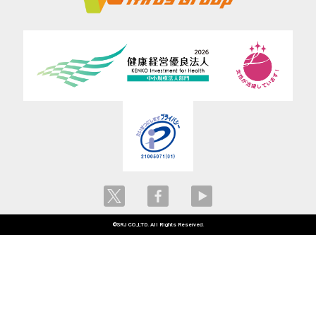
©SRJ CO.,LTD. All Rights Reserved.