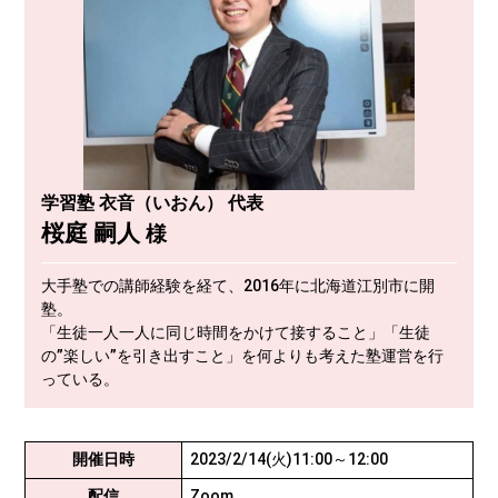
学習塾 衣音（いおん） 代表
桜庭 嗣人
様
大手塾での講師経験を経て、2016年に北海道江別市に開
塾。
「生徒一人一人に同じ時間をかけて接すること」「生徒
の”楽しい”を引き出すこと」を何よりも考えた塾運営を行
っている。
開催日時
2023/2/14(火)11:00～12:00
配信
Zoom