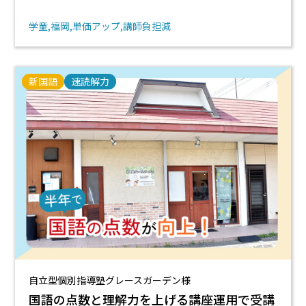
学童
福岡
単価アップ
講師負担減
新国語
速読解力
自立型個別指導塾グレースガーデン様
国語の点数と理解力を上げる講座運用で受講