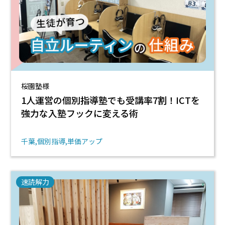
桜園塾様
1人運営の個別指導塾でも受講率7割！ICTを
強力な入塾フックに変える術
千葉
個別指導
単価アップ
速読解力