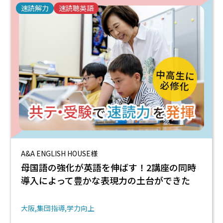
速読解力
速読聴英語
A&A ENGLISH HOUSE様
母国語の強化が英語を伸ばす！2講座の同時
導入によって豊かな表現力の土台ができた
大阪
集団指導
学力向上