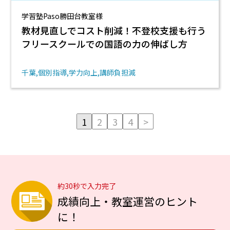
学習塾Paso勝田台教室様
教材見直しでコスト削減！不登校支援も行う
フリースクールでの国語の力の伸ばし方
千葉
個別指導
学力向上
講師負担減
1
2
3
4
>
約30秒で入力完了
成績向上・教室運営のヒント
に！