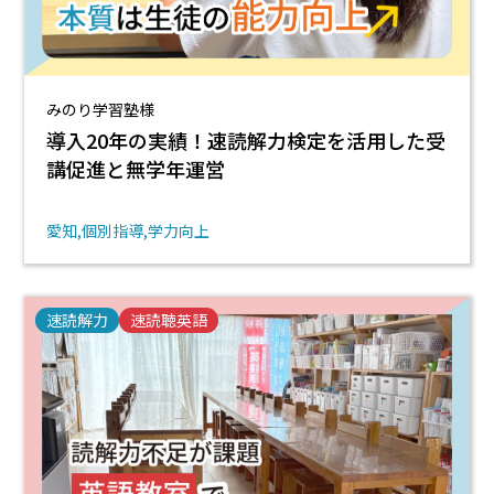
みのり学習塾様
導入20年の実績！速読解力検定を活用した受
講促進と無学年運営
愛知
個別指導
学力向上
速読解力
速読聴英語