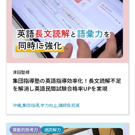
津田塾様
集団指導塾の英語指導効率化！長文読解不足
を解消し英語民間試験合格率UPを実現
沖縄
集団指導
学力向上
講師負担減
算数的思考力
速読解力