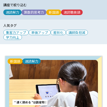
講座で絞り込む
速読解力
算数的思考力
新国語
速読聴英語
人気タグ
集客力アップ
単価アップ
差別化
講師負担減
学力向上
新国語
速読解力