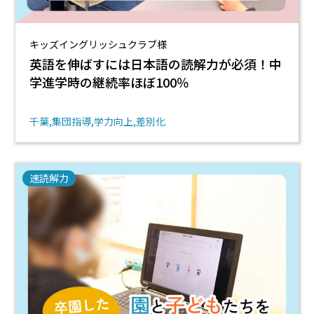
キッズイングリッシュクラブ様
英語を伸ばすには日本語の読解力が必須！中
学進学時の継続率ほぼ100％
千葉
集団指導
学力向上
差別化
速読解力