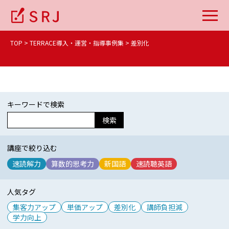
TOP
TERRACE導入・運営・指導事例集
差別化
キーワードで検索
検索
講座で絞り込む
速読解力
算数的思考力
新国語
速読聴英語
人気タグ
集客力アップ
単価アップ
差別化
講師負担減
学力向上