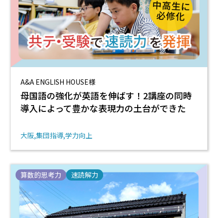
A&A ENGLISH HOUSE様
母国語の強化が英語を伸ばす！2講座の同時
導入によって豊かな表現力の土台ができた
大阪
集団指導
学力向上
算数的思考力
速読解力