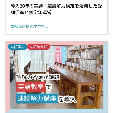
導入20年の実績！速読解力検定を活用した受
講促進と無学年運営
愛知
個別指導
学力向上
速読解力
速読聴英語