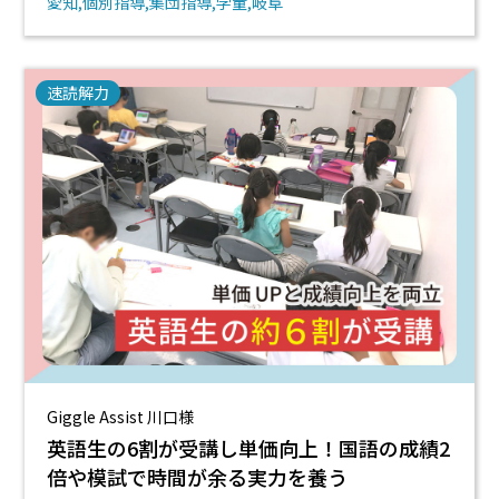
愛知
個別指導
集団指導
学童
岐阜
速読解力
Giggle Assist 川口様
英語生の6割が受講し単価向上！国語の成績2
倍や模試で時間が余る実力を養う