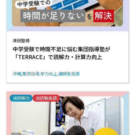
津田塾様
中学受験で時間不足に悩む集団指導塾が
「TERRACE」で読解力・計算力向上
沖縄
集団指導
学力向上
講師負担減
速読解力
速読聴英語