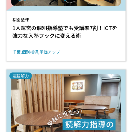
桜園塾様
1人運営の個別指導塾でも受講率7割！ICTを
強力な入塾フックに変える術
千葉
個別指導
単価アップ
速読解力