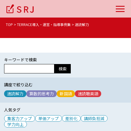
TOP
TERRACE導入・運営・指導事例集
速読解力
キーワードで検索
検索
講座で絞り込む
速読解力
算数的思考力
新国語
速読聴英語
人気タグ
集客力アップ
単価アップ
差別化
講師負担減
学力向上