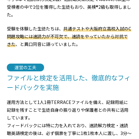
受検者の中で1位を獲得した生徒もおり、英検®2級も取得しまし
た。
受験を体験した生徒たちは、
共通テストや大阪府立高校入試のC
問題攻略には速読力が不可欠で、速読をやっていたから対抗で
きた
、と異口同音に語っていました。
運営の工夫
ファイルと検定を活用した、徹底的なフィ
ードバックを実施
運用方法として1人1冊TERRACEファイルを備え、記録用紙に
記録を残すことで生徒自身の振り返りや保護者との共有に活用
しています。
フィードバックには特に力を入れており、速読解力検定・速読
聴英語検定の後は、必ず個票を丁寧に1枚1枚本人に渡し、3分～