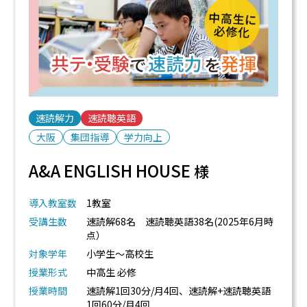
速読解力
速読聴英語
大阪
集団指導
学力向上
A&A ENGLISH HOUSE
様
導入教室数
1教室
受講生数
速読解68名 速読聴英語38名(2025年6月時
点）
対象学年
小学生～高校生
授業形式
中高生 必修
授業時間
速読解1回30分/月4回、速読解+速読聴英語
1回60分/月4回