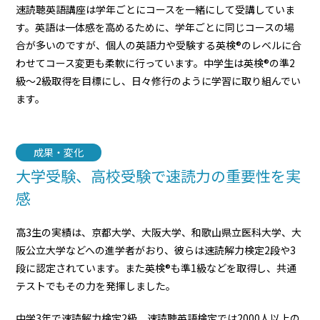
速読聴英語講座は学年ごとにコースを一緒にして受講していま
す。英語は一体感を高めるために、学年ごとに同じコースの場
合が多いのですが、個人の英語力や受験する英検®のレベルに合
わせてコース変更も柔軟に行っています。中学生は英検®の準2
級〜2級取得を目標にし、日々修行のように学習に取り組んでい
ます。
成果・変化
大学受験、高校受験で速読力の重要性を実
感
高3生の実績は、京都大学、大阪大学、和歌山県立医科大学、大
阪公立大学などへの進学者がおり、彼らは速読解力検定2段や3
段に認定されています。また英検®も準1級などを取得し、共通
テストでもその力を発揮しました。
中学3年で速読解力検定2級、速読聴英語検定では2000人以上の