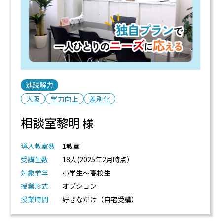
速読解力
大阪
学力向上
差別化
相談室黎明
様
導入教室数
1教室
受講生数
18人(2025年2月時点）
対象学年
小学生～高校生
授業形式
オプション
授業時間
好きなだけ（自宅受講）