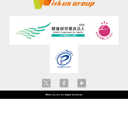
©SRJ CO.,LTD. All Rights Reserved.