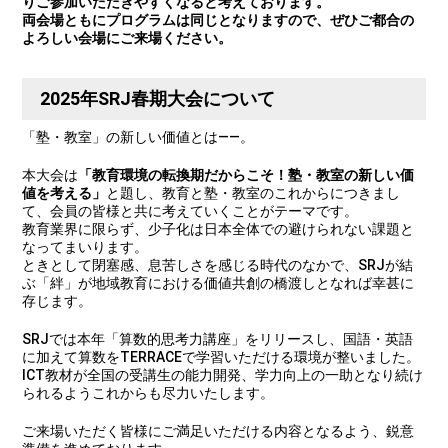
りご参加いただきやすくなると考えております。
両会場ともにプログラムは同じとなりますので、ぜひご都合の
よろしい会場にご来場ください。
2025年SRJ春期大会について
「塾・教室」の新しい価値とは――。
本大会は
「教育環境の転換期だからこそ！塾・教室の新しい価
値を考える」
と題し、教育と塾・教室のこれからにつきまし
て、会員の皆様と共に考えていくことがテーマです。
教育業界に限らず、少子化は日本全体での避けられない課題と
なってまいります。
ときとして閉塞感、息苦しさを感じる時代のなかで、SRJが結
ぶ「絆」が地域教育における価値共創の橋渡しとなれば幸甚に
存じます。
SRJでは本年「算数的思考力講座」をリリースし、国語・英語
に加えて算数をTERRACEで学習いただける環境が整いました。
ICT教材が全国の受講生の能力開発、学力向上の一助となり続け
られるようこれからも尽力いたします。
ご来場いただく皆様にご満足いただける内容となるよう、鋭意