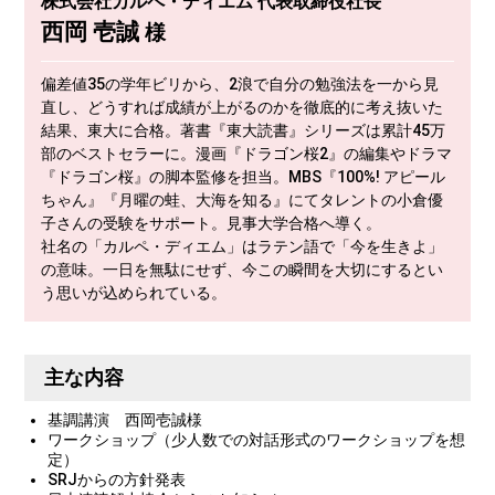
株式会社カルペ・ディエム 代表取締役社長
西岡 壱誠
様
偏差値35の学年ビリから、2浪で自分の勉強法を一から見
直し、どうすれば成績が上がるのかを徹底的に考え抜いた
結果、東大に合格。著書『東大読書』シリーズは累計45万
部のベストセラーに。漫画『ドラゴン桜2』の編集やドラマ
『ドラゴン桜』の脚本監修を担当。MBS『100%! アピール
ちゃん』『月曜の蛙、大海を知る』にてタレントの小倉優
子さんの受験をサポート。見事大学合格へ導く。
社名の「カルペ・ディエム」はラテン語で「今を生きよ」
の意味。一日を無駄にせず、今この瞬間を大切にするとい
う思いが込められている。
主な内容
基調講演 西岡壱誠様
ワークショップ（少人数での対話形式のワークショップを想
定）
SRJからの方針発表