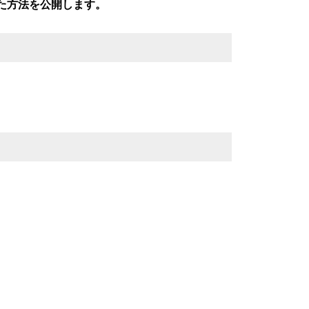
た方法を公開します。
子どもの「勉強が苦手」の原因が、本人の努