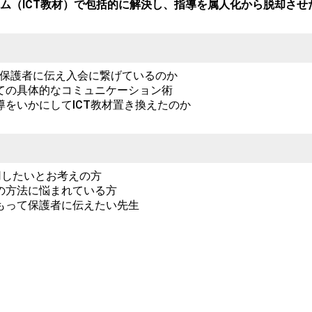
ム（ICT教材）で包括的に解決し、指導を属人化から脱却させ
どう保護者に伝え入会に繋げているのか
ての具体的なコミュニケーション術
をいかにしてICT教材置き換えたのか
用したいとお考えの方
の方法に悩まれている方
もって保護者に伝えたい先生
. 代表
香
様
設で発達障がいを学び、幼児教室で約10年間講師として指導。