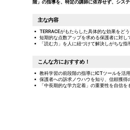
階」の指導を、特定の講師に依存せず、システ
主な内容
TERRACEがもたらした具体的な効果を
短期的な点数アップを求める保護者に対し
「読む力」を人に紐づけて解決しがちな指導
こんな方におすすめ！
教科学習の前段階の指導にICTツールを活
保護者への訴求ノウハウを知り、信頼獲得
「中長期的な学力定着」の重要性を自信を
Vision Lab
矢口 裕
社会福祉施