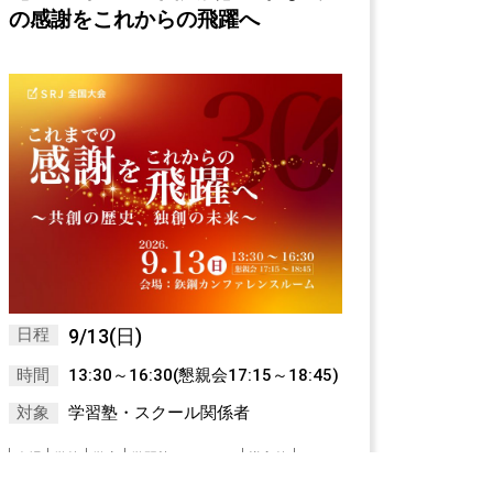
の感謝をこれからの飛躍へ
日程
9/13(日)
時間
13:30～16:30(懇親会17:15～18:45)
対象
学習塾・スクール関係者
会場
学校
学童
学習塾・スクール
導入校
導入校以外
教育情報
新国語
算数的思考力
経営