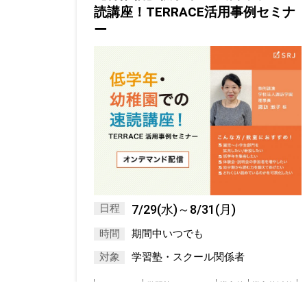
読講座！TERRACE活用事例セミナ
ー
日程
7/29(水)～8/31(月)
時間
期間中いつでも
対象
学習塾・スクール関係者
オンライン
学習塾・スクール
導入校
導入校以外
無料
算数的思考力
講演
速読解力