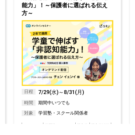
能力」！～保護者に選ばれる伝え
方～
日程
7/29(水)～8/31(月)
時間
期間中いつでも
対象
学習塾・スクール関係者
オンライン
学習塾・スクール
導入校
導入校以外
教育情報
経営
講演
速読解力
集客