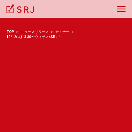
TOP
ニュースリリース
セミナー
10/12(火)13:30〜ウィザス×SRJ「私塾の大学サポート事業参入の可能性」セミナーを開催します