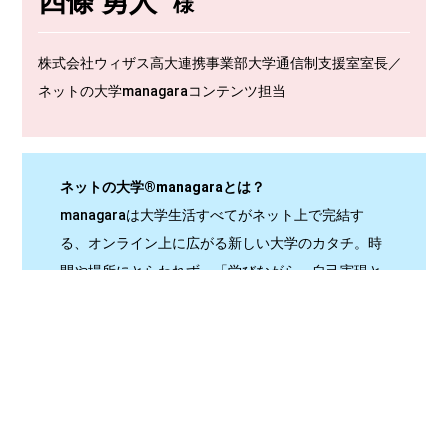
四條 勇人
様
株式会社ウィザス高大連携事業部大学通信制支援室室長／
ネットの大学managaraコンテンツ担当
ネットの大学®managaraとは？
managaraは大学生活すべてがネット上で完結す
る、オンライン上に広がる新しい大学のカタチ。時
間や場所にとらわれず、「学びながら」自己実現と
大学卒業・学士号取得を目指すことができます。
お申込みは
こちら